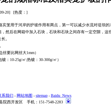
-09-20] [热度：
]
格宾笼用于河岸的护坡作用有两点，第一可以减少水流对堤坝的
箱，然后在网箱中加入石块，石块和石块之间存有一定空隙，这
生长。
m。
边丝要比网丝大1mm）
-25g/㎡;热镀：30-300g/㎡）
联系我们
-
网站地图
-
sitemap
-
Baidu_News
发区 手机：151-7548-2283