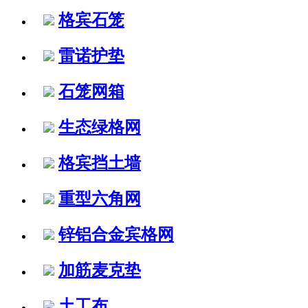
格宾石笼
雷诺护垫
石笼网箱
生态绿格网
格宾挡土墙
重型六角网
锌铝合金宾格网
加筋麦克垫
土工布