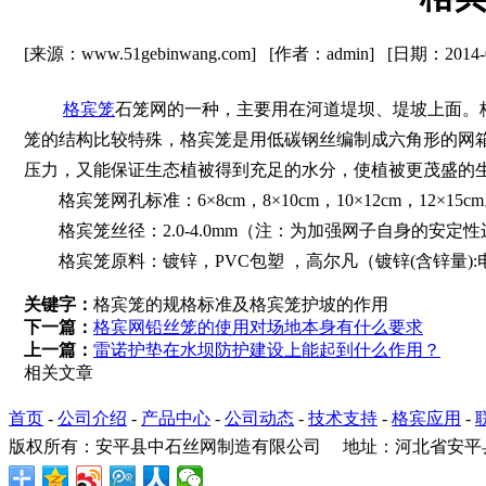
[来源：www.51gebinwang.com] [作者：admin] [日期：2014
格宾笼
石笼网的一种，主要用在河道堤坝、堤坡上面。
笼的结构比较特殊，格宾笼是用低碳钢丝编制成六角形的网
压力，又能保证生态植被得到充足的水分，使植被更茂盛的
格宾笼网孔标准：6×8cm，8×10cm，10×12cm，12×15c
格宾笼丝径：2.0-4.0mm（注：为加强网子自身的安定性
格宾笼原料：镀锌，PVC包塑 ，高尔凡（镀锌(含锌量):电镀：10
关键字：
格宾笼的规格标准及格宾笼护坡的作用
下一篇：
格宾网铅丝笼的使用对场地本身有什么要求
上一篇：
雷诺护垫在水坝防护建设上能起到什么作用？
相关文章
首页
-
公司介绍
-
产品中心
-
公司动态
-
技术支持
-
格宾应用
-
版权所有：安平县中石丝网制造有限公司 地址：河北省安平县院西开