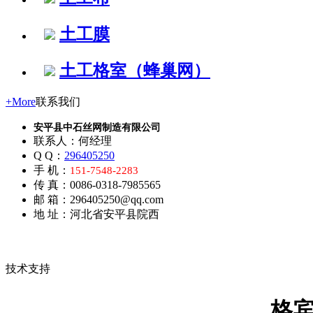
土工膜
土工格室（蜂巢网）
+More
联系我们
安平县中石丝网制造有限公司
联系人：何经理
Q Q：
296405250
手 机：
151-7548-2283
传 真：0086-0318-7985565
邮 箱：296405250@qq.com
地 址：河北省安平县院西
技术支持
格