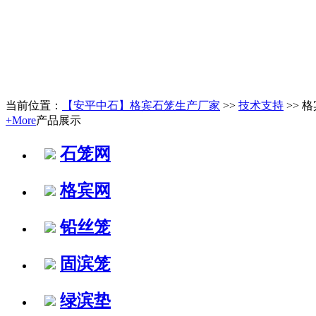
当前位置：
【安平中石】格宾石笼生产厂家
>>
技术支持
>> 
+More
产品展示
石笼网
格宾网
铅丝笼
固滨笼
绿滨垫