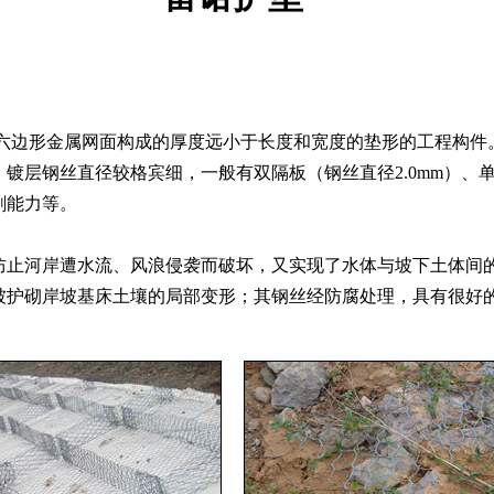
金属网面构成的厚度远小于长度和宽度的垫形的工程构件。雷诺护
层钢丝直径较格宾细，一般有双隔板（钢丝直径2.0mm）、单
刷能力等。
止河岸遭水流、风浪侵袭而破坏，又实现了水体与坡下土体间的
被护砌岸坡基床土壤的局部变形；其钢丝经防腐处理，具有很好