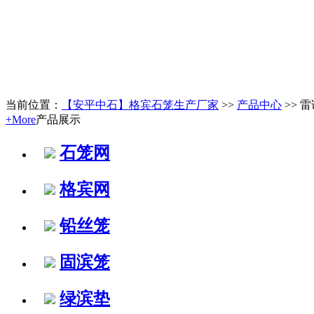
当前位置：
【安平中石】格宾石笼生产厂家
>>
产品中心
>> 
+More
产品展示
石笼网
格宾网
铅丝笼
固滨笼
绿滨垫