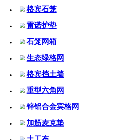
格宾石笼
雷诺护垫
石笼网箱
生态绿格网
格宾挡土墙
重型六角网
锌铝合金宾格网
加筋麦克垫
土工布