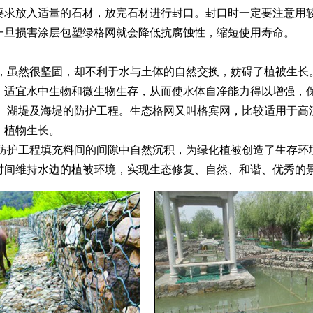
要求放入适量的石材，放完石材进行封口。封口时一定要注意用
一旦损害涂层包塑绿格网就会降低抗腐蚀性，缩短使用寿命。
虽然很坚固，却不利于水与土体的自然交换，妨碍了植被生长。
，适宜水中生物和微生物生存，从而使水体自净能力得以增强，
湖堤及海堤的防护工程。生态格网又叫格宾网，比较适用于高流
，植物生长。
护工程填充料间的间隙中自然沉积，为绿化植被创造了生存环境
时间维持水边的植被环境，实现生态修复、自然、和谐、优秀的