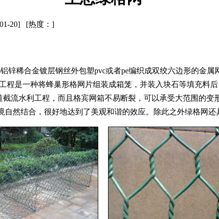
-01-20] [热度：
]
铝锌稀合金镀层钢丝外包塑pvc或者pe编织成双绞六边形的金属
护工程是一种将蜂巢形格网片组装成箱笼，并装入块石等填充料
道截流水利工程，而且格宾网箱不易断裂，可以承受大范围的变
环境自然结合，很好地达到了美观和谐的效应。除此之外绿格网还