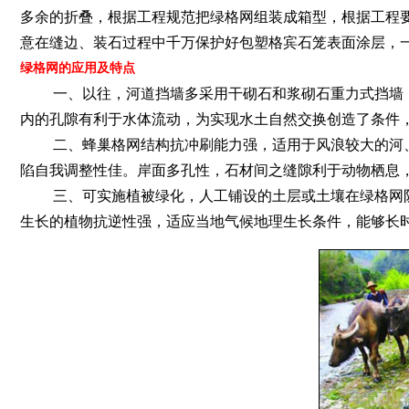
多余的折叠，根据工程规范把绿格网组装成箱型，根据工程
意在缝边、装石过程中千万保护好包塑格宾石笼表面涂层，
绿格网的应用及特点
一、以往，河道挡墙多采用干砌石和浆砌石重力式挡墙，
内的孔隙有利于水体流动，为实现水土自然交换创造了条件
二、蜂巢格网结构抗冲刷能力强，适用于风浪较大的河、
陷自我调整性佳。岸面多孔性，石材间之缝隙利于动物栖息
三、可实施植被绿化，人工铺设的土层或土壤在绿格网防
生长的植物抗逆性强，适应当地气候地理生长条件，能够长