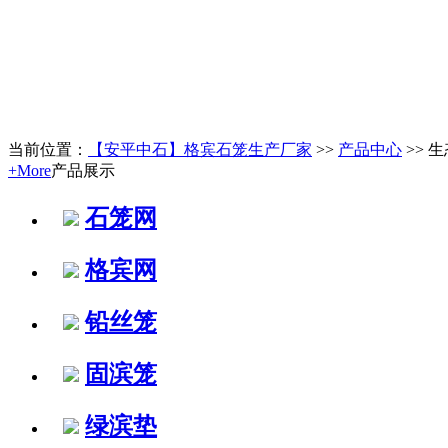
当前位置：
【安平中石】格宾石笼生产厂家
>>
产品中心
>> 
+More
产品展示
石笼网
格宾网
铅丝笼
固滨笼
绿滨垫