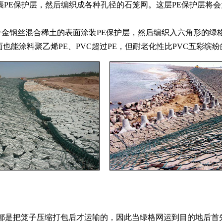
裹PE保护层，然后编织成各种孔径的石笼网。这层PE保护层将
锌合金钢丝混合稀土的表面涂装PE保护层，然后编织入六角形的
能涂料聚乙烯PE、PVC超过PE，但耐老化性比PVC五彩缤纷
是把笼子压缩打包后才运输的，因此当绿格网运到目的地后首先