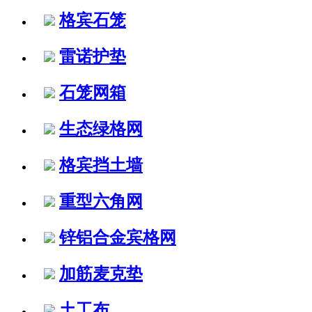
格宾石笼
雷诺护垫
石笼网箱
生态绿格网
格宾挡土墙
重型六角网
锌铝合金宾格网
加筋麦克垫
土工布