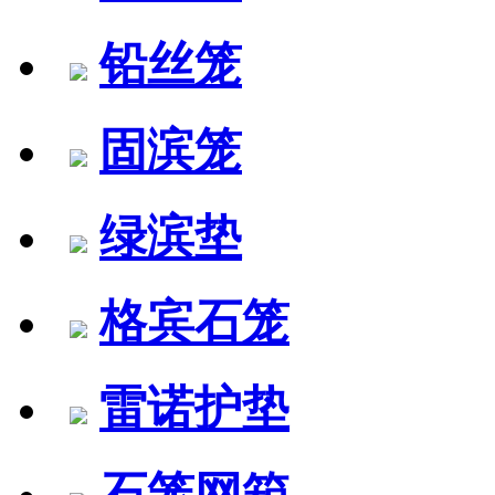
铅丝笼
固滨笼
绿滨垫
格宾石笼
雷诺护垫
石笼网箱