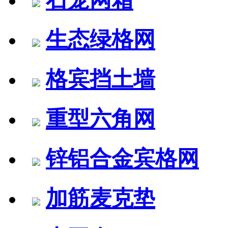
生态绿格网
格宾挡土墙
重型六角网
锌铝合金宾格网
加筋麦克垫