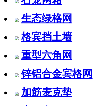
生态绿格网
格宾挡土墙
重型六角网
锌铝合金宾格网
加筋麦克垫