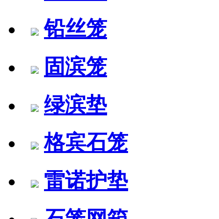
铅丝笼
固滨笼
绿滨垫
格宾石笼
雷诺护垫
石笼网箱