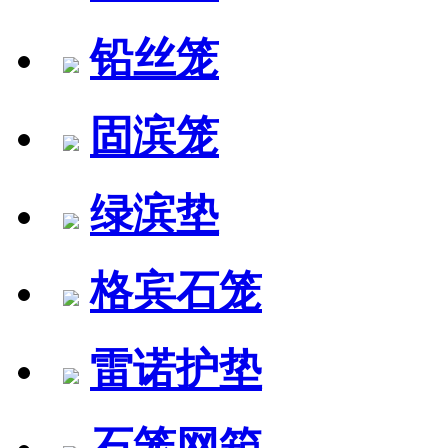
铅丝笼
固滨笼
绿滨垫
格宾石笼
雷诺护垫
石笼网箱