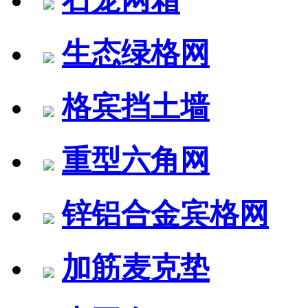
生态绿格网
格宾挡土墙
重型六角网
锌铝合金宾格网
加筋麦克垫