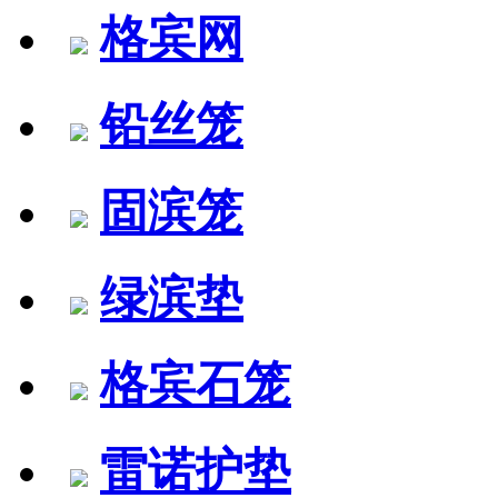
格宾网
铅丝笼
固滨笼
绿滨垫
格宾石笼
雷诺护垫