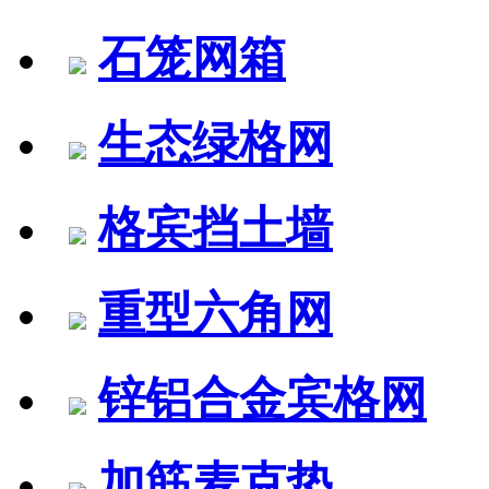
石笼网箱
生态绿格网
格宾挡土墙
重型六角网
锌铝合金宾格网
加筋麦克垫