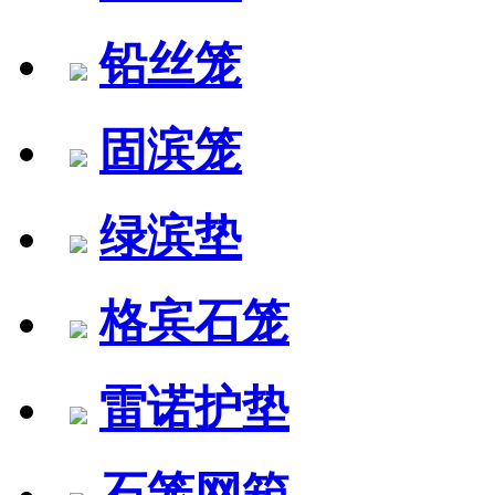
铅丝笼
固滨笼
绿滨垫
格宾石笼
雷诺护垫
石笼网箱