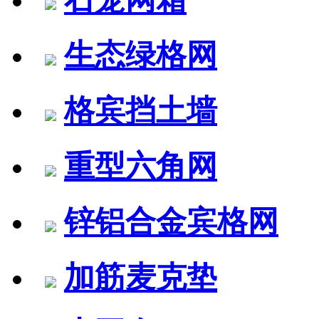
生态绿格网
格宾挡土墙
重型六角网
锌铝合金宾格网
加筋麦克垫