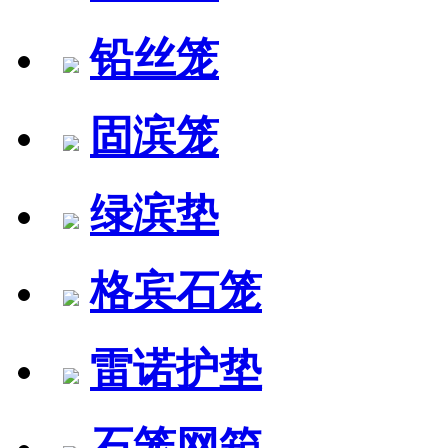
铅丝笼
固滨笼
绿滨垫
格宾石笼
雷诺护垫
石笼网箱