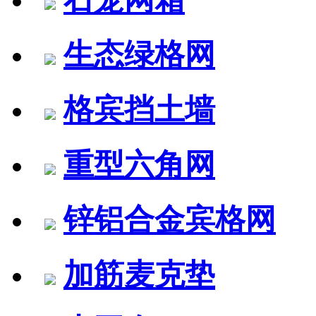
生态绿格网
格宾挡土墙
重型六角网
锌铝合金宾格网
加筋麦克垫