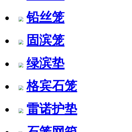
铅丝笼
固滨笼
绿滨垫
格宾石笼
雷诺护垫
石笼网箱