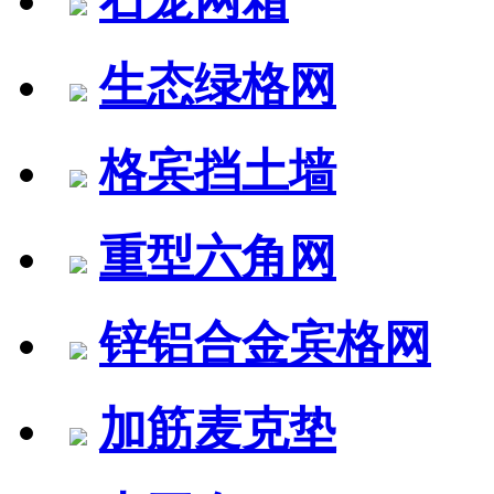
生态绿格网
格宾挡土墙
重型六角网
锌铝合金宾格网
加筋麦克垫