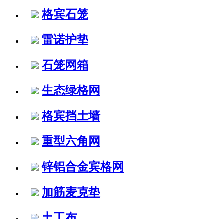
格宾石笼
雷诺护垫
石笼网箱
生态绿格网
格宾挡土墙
重型六角网
锌铝合金宾格网
加筋麦克垫
土工布