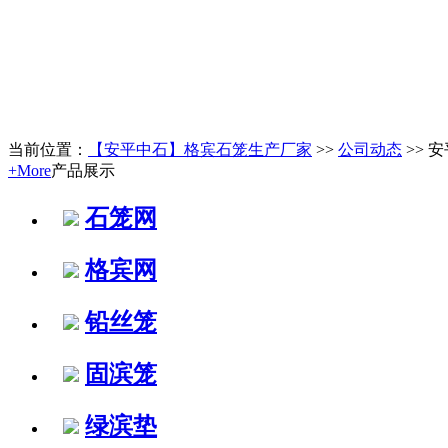
当前位置：
【安平中石】格宾石笼生产厂家
>>
公司动态
>> 
+More
产品展示
石笼网
格宾网
铅丝笼
固滨笼
绿滨垫