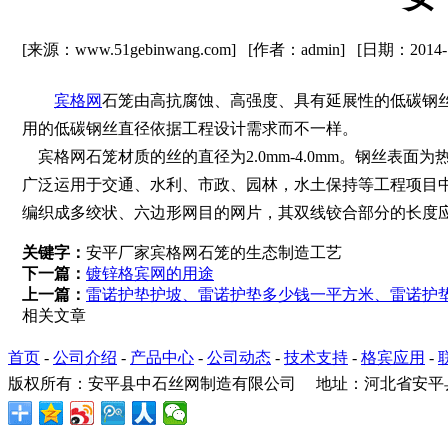
[来源：www.51gebinwang.com] [作者：admin] [日期：2014
宾格网
石笼由高抗腐蚀、高强度、具有延展性的低碳钢丝
用的低碳钢丝直径依据工程设计需求而不一样。
宾格网石笼材质的丝的直径为2.0mm-4.0mm。钢丝表
广泛运用于交通、水利、市政、园林，水土保持等工程项目中
编织成多绞状、六边形网目的网片，其双线铰合部分的长度应
关键字：
安平厂家宾格网石笼的生态制造工艺
下一篇：
镀锌格宾网的用途
上一篇：
雷诺护垫护坡、雷诺护垫多少钱一平方米、雷诺护
相关文章
首页
-
公司介绍
-
产品中心
-
公司动态
-
技术支持
-
格宾应用
-
版权所有：安平县中石丝网制造有限公司 地址：河北省安平县院西开