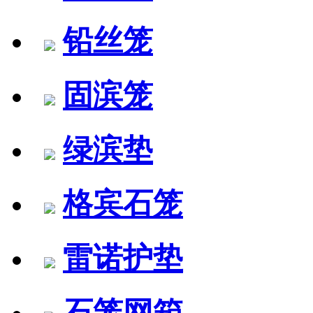
铅丝笼
固滨笼
绿滨垫
格宾石笼
雷诺护垫
石笼网箱