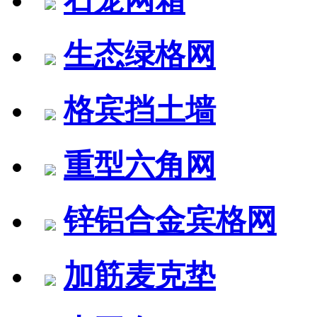
生态绿格网
格宾挡土墙
重型六角网
锌铝合金宾格网
加筋麦克垫