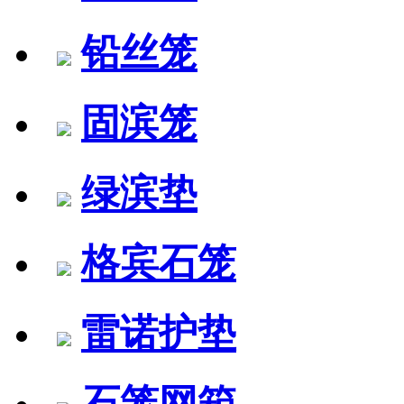
铅丝笼
固滨笼
绿滨垫
格宾石笼
雷诺护垫
石笼网箱