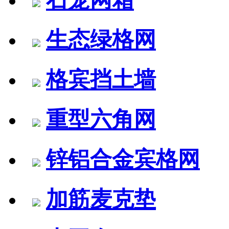
生态绿格网
格宾挡土墙
重型六角网
锌铝合金宾格网
加筋麦克垫