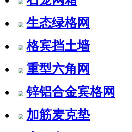
生态绿格网
格宾挡土墙
重型六角网
锌铝合金宾格网
加筋麦克垫