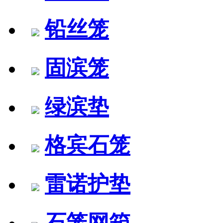
铅丝笼
固滨笼
绿滨垫
格宾石笼
雷诺护垫
石笼网箱