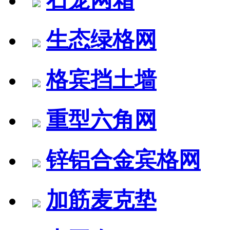
生态绿格网
格宾挡土墙
重型六角网
锌铝合金宾格网
加筋麦克垫