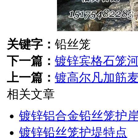
关键字：
铅丝笼
下一篇：
镀锌宾格石笼
上一篇：
镀高尔凡加筋
相关文章
镀锌铝合金铅丝笼护
镀锌铅丝笼护堤特点