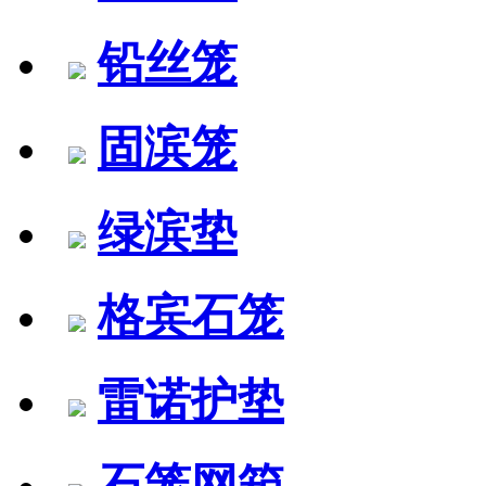
铅丝笼
固滨笼
绿滨垫
格宾石笼
雷诺护垫
石笼网箱