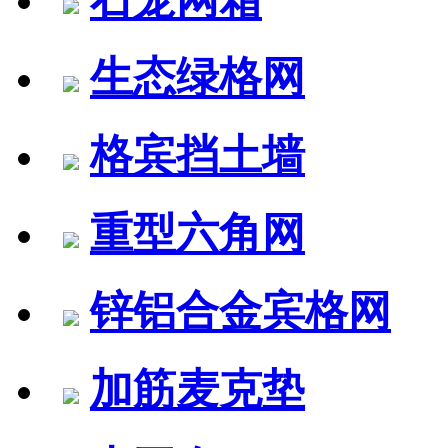
生态绿格网
格宾挡土墙
重型六角网
锌铝合金宾格网
加筋麦克垫